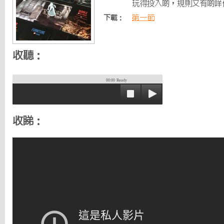
玩得投入啲，規則又有啲咩
第一節
下載：
收聽：
00:00
Ready
收睇：