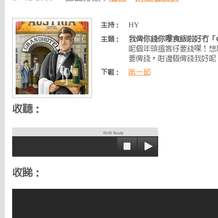
HY
主持：
我俾你錢你嚟食飯啦好冇「Grand
主題：
呢個年頭搵客仔要錢㗎！想
要俾錢，咁邊個俾錢我好呢
第一節
下載：
收聽：
00:00
Ready
收睇：