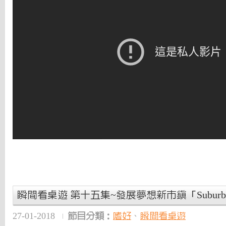
瞬間看桌遊 第十五集~發展夢想新市鎮「Suburb
27-01-2018
節目分類：
嗜好
、
瞬間看桌遊