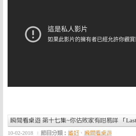
瞬間看桌遊 第十七集~你估敗家有咁易咩 「Last 
10-02-2018
節目分類：
嗜好
、
瞬間看桌遊