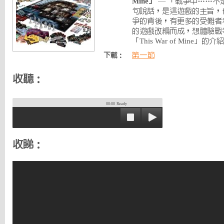
Mine」
— 「戰爭中……不
句說話，是這遊戲的主旨，
爭的背後，有更多的受難者
的遊戲改編而成，想體驗戰
「This War of Mine」的
第一節
下載：
收聽：
00:00
Ready
收睇：