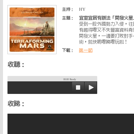
HY
主持：
宜室宜居有辦法「開發火星
主題：
受到一股外國勢力入侵，往
有趣得嚟又不失豐富資料背
開發火星，一邊要打敗對手
術，就快啲嚟睇嚟玩啦！
第一節
下載：
收聽：
00:00
Ready
收睇：