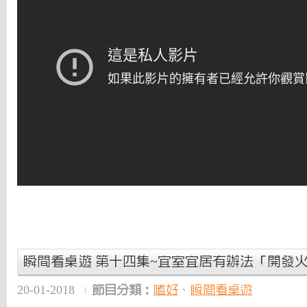
瞬間看桌遊 第十四集~宜室宜居有辦法「開發
20-01-2018
節目分類：
嗜好
、
瞬間看桌遊