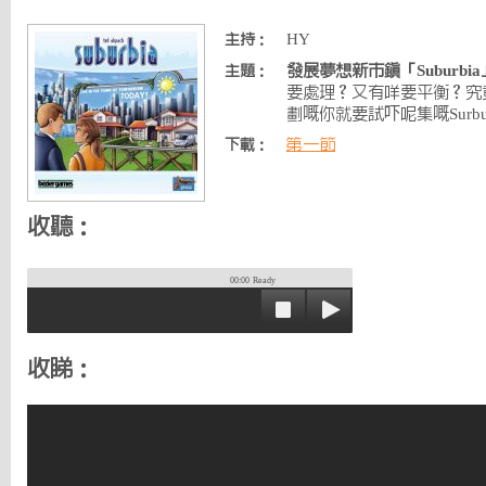
HY
主持：
發展夢想新市鎮「Suburbia
主題：
要處理？又有咩要平衡？究
劃嘅你就要試吓呢集嘅Surbur
第一節
下載：
收聽：
00:00
Ready
收睇：