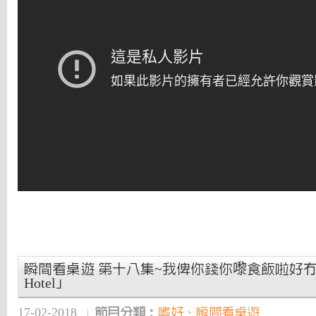
瞬間看桌遊 第十八集~我俾你錢你嚟食飯啦好冇「Gran
Hotel」
17-02-2018
節目分類：
嗜好
、
瞬間看桌遊