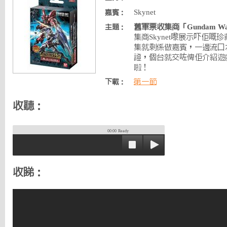
Skynet
嘉賓：
舊軍票收集商「Gundam W
主題：
集商Skynet嚟展示吓佢嘅珍藏
集就剩係做嘉賓，一邊流口
證，個台就交咗俾佢介紹遊
啦！
第一節
下載：
收聽：
00:00
Ready
收睇：