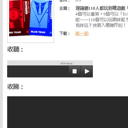
HY
主持：
理論值110人都玩到嘅遊戲「2 R
主題：
4個可以重策，9個可以「Ecl
咁……110個可以玩啲咩呢
有咩玩？快啲入嚟睇吓啦！
第一節
下載：
收聽：
00:00
Ready
收睇：