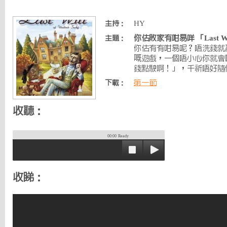
HY
主持：
你估敗家有咁易咩 「Last Wi
主題：
你估有有咁易呢？唔洗錢就
嘅遊戲，一個唔小心你就會
錢點駛啊！」，千祈唔好隨
第一節
下載：
收聽：
00:00
Ready
收睇：