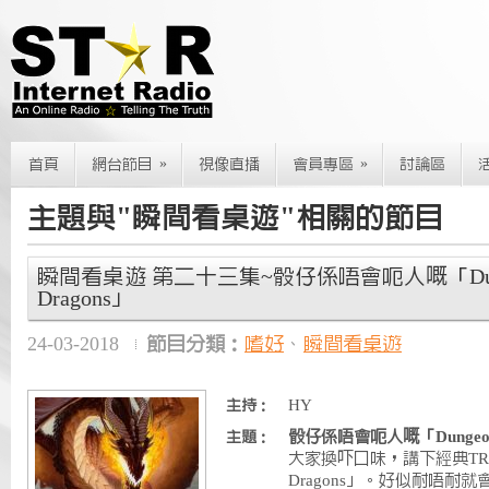
»
»
首頁
網台節目
視像直播
會員專區
討論區
主題與"瞬間看桌遊"相關的節目
瞬間看桌遊 第二十三集~骰仔係唔會呃人嘅「Dung
Dragons」
24-03-2018
節目分類：
嗜好
、
瞬間看桌遊
HY
主持：
骰仔係唔會呃人嘅「Dungeon 
主題：
大家換吓口味，講下經典TRPG
Dragons」。好似耐唔耐