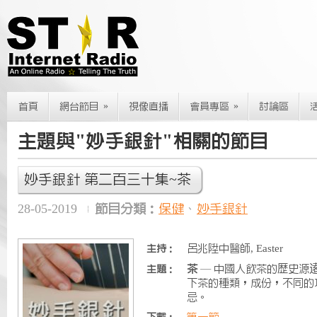
»
»
首頁
網台節目
視像直播
會員專區
討論區
主題與"妙手銀針"相關的節目
妙手銀針 第二百三十集~茶
28-05-2019
節目分類：
保健
、
妙手銀針
呂兆陞中醫師, Easter
主持：
茶
— 中國人飲茶的歴史源
主題：
下茶的種類，成份，不同的
忌。