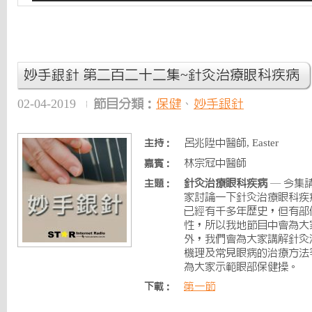
妙手銀針 第二百二十二集~針灸治療眼科疾病
02-04-2019
節目分類：
保健
、
妙手銀針
呂兆陞中醫師, Easter
主持：
林宗冠中醫師
嘉賓：
針灸治療眼科疾病
— 今集
主題：
家討論一下針灸治療眼科疾
已經有千多年歴史，但有部
性，所以我地節目中會為大
外，我們會為大家講解針灸
機理及常見眼病的治療方法
為大家示範眼部保健操。
第一節
下載：