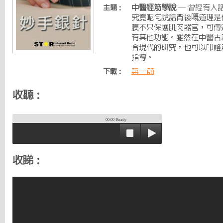
中醫經筋學說
— 曾經有人
主題：
究竟呢句說話背後嘅道理是
膜不只保護肌肉器官，可傳
有其他功能。雖然在中醫古
合現代的研究，也可以印證
指導。
第一節
下載：
收聽：
00:00
Ready
收睇：