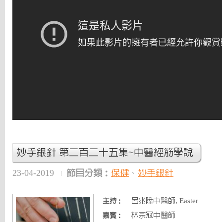
妙手銀針 第二百二十五集~中醫經筋學說
23-04-2019
節目分類：
保健
、
妙手銀針
呂兆陞中醫師, Easter
主持：
林宗冠中醫師
嘉賓：