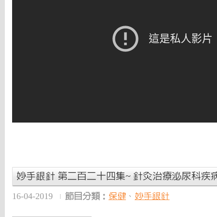
妙手銀針 第二百二十四集~ 針灸治療泌尿科疾
16-04-2019
節目分類：
保健
、
妙手銀針