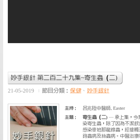
妙手銀針 第二百二十九集~寄生蟲（二)
21-05-2019
節目分類：
保健
、
妙手銀針
呂兆陞中醫師, Easter
主持：
寄生蟲（二)
— 承上集，今
主題：
染寄生蟲，除了因為不潔飲
感染麥地那龍線蟲，經接觸
鉤蟲病及絲蟲病。中醫治療