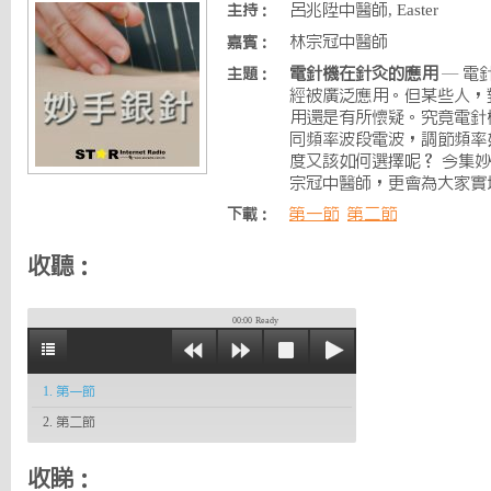
呂兆陞中醫師, Easter
主持：
林宗冠中醫師
嘉賓：
電針機在針灸的應用
— 電
主題：
經被廣泛應用。但某些人，
用還是有所懷疑。究竟電針
同頻率波段電波，調節頻率
度又該如何選擇呢？ 今集
宗冠中醫師，更會為大家實
第一節
第二節
下載：
收聽：
00:00
Ready
1. 第一節
2. 第二節
收睇：