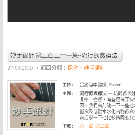
妙手銀針 第二百二十一集~流行飲食療法
27-03-2019
節目分類：
保健
、
妙手銀針
呂兆陞中醫師, Easter
主持：
流行飲食療法
— 坊間飲食
主題：
非第⼀考慮，有些是為了快
因。我們會討論一下一些近
斷食及低碳⽔水化合物飲食
會分享一下他比較贊同的飲
第一節
第二節
下載：