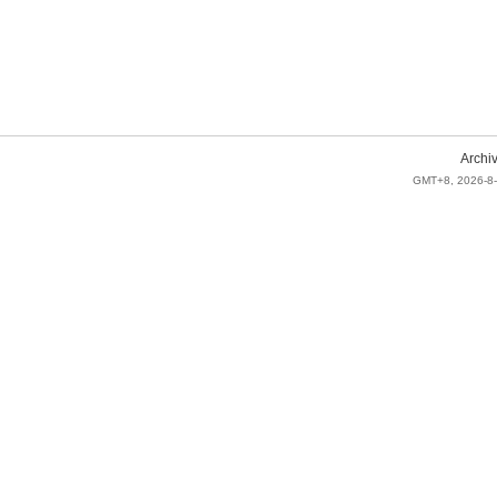
Archi
GMT+8, 2026-8-