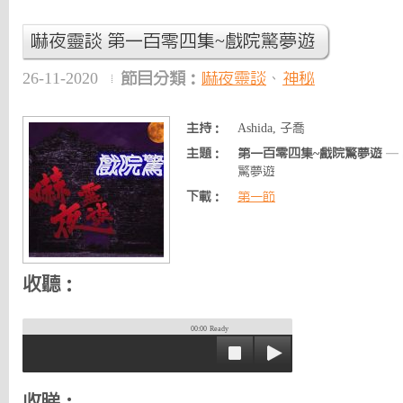
嚇夜靈談 第一百零四集~戲院驚夢遊
26-11-2020
節目分類：
嚇夜靈談
、
神秘
主持：
Ashida, 子喬
主題：
第一百零四集~戲院驚夢遊
—
驚夢遊
下載：
第一節
收聽：
00:00
Ready
收睇：