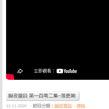
嚇夜靈談 第一百零二集~落更喇
12-11-2020
節目分類：
嚇夜靈談
、
神秘