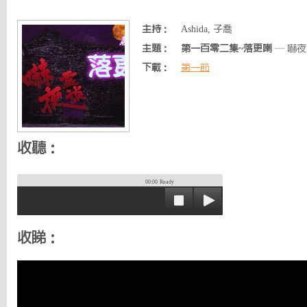
主持：
Ashida, 子喬
主題：
第一百零二集~落更喇
— 嚇夜
下載：
第一節
收聽：
00:00
Ready
收睇：