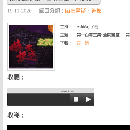
19-11-2020
節目分類：
嚇夜靈談
、
神秘
主持：
Ashida, 子喬
主題：
第一百零三集~全院滿座
— 
下載：
第一節
收聽：
00:00
Ready
收睇：