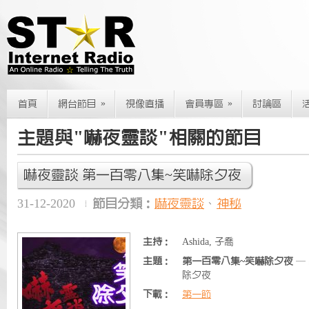
»
»
首頁
網台節目
視像直播
會員專區
討論區
主題與"嚇夜靈談"相關的節目
嚇夜靈談 第一百零八集~笑嚇除夕夜
31-12-2020
節目分類：
嚇夜靈談
、
神秘
主持：
Ashida, 子喬
主題：
第一百零八集~笑嚇除夕夜
—
除夕夜
下載：
第一節