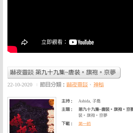
嚇夜靈談 第九十九集~唐裝。旗袍。京夢
22-10-2020
節目分類：
嚇夜靈談
、
神秘
主持：
Ashida, 子喬
主題：
第九十九集~唐裝。旗袍。京
裝。旗袍。京夢
下載：
第一節