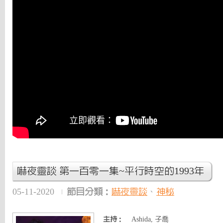
嚇夜靈談 第一百零一集~平行時空的1993年
05-11-2020
節目分類：
嚇夜靈談
、
神秘
主持：
Ashida, 子喬