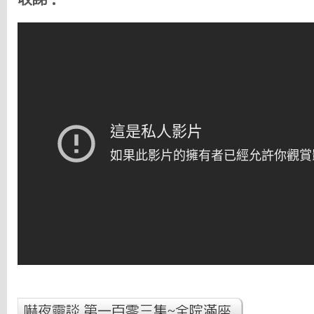
嚇夜靈談 第一百零三集~全院滿座