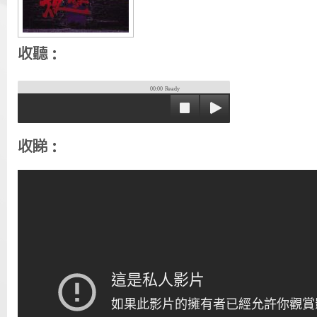
收聽：
00:00
Ready
收睇：