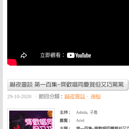
嚇夜靈談 第一百集~齊歡唱同慶賀但又巧驚驚
29-10-2020
節目分類：
嚇夜靈談
、
神秘
主持：
Ashida, 子喬
嘉賓：
Ariel
主題：
第一百集~齊歡唱同慶賀但又