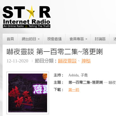
»
»
首頁
網台節目
視像直播
會員專區
討論區
嚇夜靈談 第一百零二集~落更喇
12-11-2020
節目分類：
嚇夜靈談
、
神秘
主持：
Ashida, 子喬
主題：
第一百零二集~落更喇
— 嚇夜
下載：
第一節