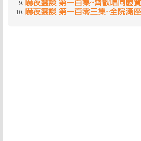
嚇夜靈談 第一百集~齊歡唱同慶
嚇夜靈談 第一百零三集~全院滿