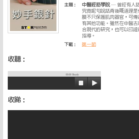
中醫經筋學說
— 曾經有人
主題：
究竟呢句說話背後嘅道理是
膜不只保護肌肉器官，可傳
有其他功能。雖然在中醫古
合現代的研究，也可以印證
指導。
第一節
下載：
收聽：
00:00
Ready
收睇：