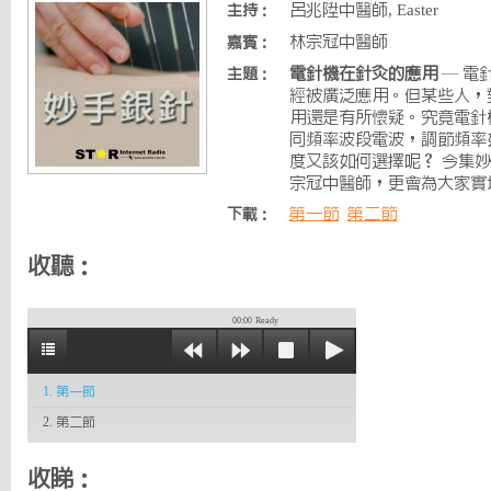
呂兆陞中醫師, Easter
主持：
林宗冠中醫師
嘉賓：
電針機在針灸的應用
— 電
主題：
經被廣泛應用。但某些人，
用還是有所懷疑。究竟電針
同頻率波段電波，調節頻率
度又該如何選擇呢？ 今集
宗冠中醫師，更會為大家實
第一節
第二節
下載：
收聽：
00:00
Ready
1. 第一節
2. 第二節
收睇：