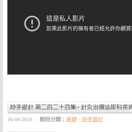
妙手銀針 第二百二十四集~ 針灸治療泌尿科疾
16-04-2019
節目分類：
保健
、
妙手銀針