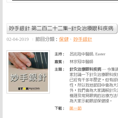
妙手銀針 第二百二十二集~針灸治療眼科疾病
02-04-2019
節目分類：
保健
、
妙手銀針
呂兆陞中醫師, Easter
主持：
林宗冠中醫師
嘉賓：
針灸治療眼科疾病
— 今集
主題：
家討論一下針灸治療眼科疾
已經有千多年歴史，但有部
性，所以我地節目中會為大
外，我們會為大家講解針灸
機理及常見眼病的治療方法
為大家示範眼部保健操。
第一節
下載：