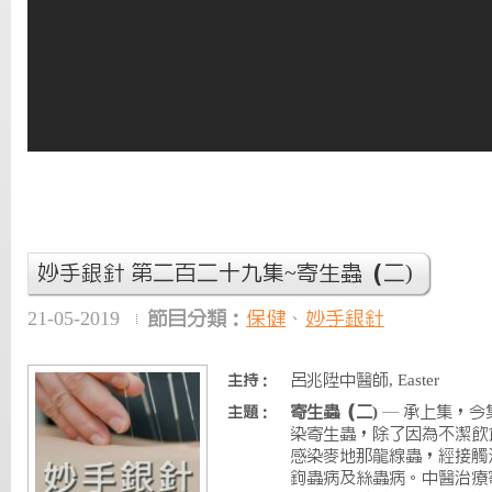
妙手銀針 第二百二十九集~寄生蟲（二)
21-05-2019
節目分類：
保健
、
妙手銀針
呂兆陞中醫師, Easter
主持：
寄生蟲（二)
— 承上集，今
主題：
染寄生蟲，除了因為不潔飲
感染麥地那龍線蟲，經接觸
鉤蟲病及絲蟲病。中醫治療