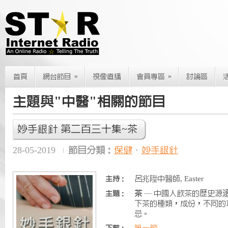
»
»
首頁
網台節目
視像直播
會員專區
討論區
主題與"中醫"相關的節目
妙手銀針 第二百三十集~茶
28-05-2019
節目分類：
保健
、
妙手銀針
呂兆陞中醫師, Easter
主持：
茶
— 中國人飲茶的歴史源
主題：
下茶的種類，成份，不同的
忌。