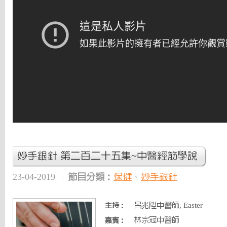
妙手銀針 第二百二十五集~中醫經筋學說
23-04-2019
節目分類：
保健
、
妙手銀針
呂兆陞中醫師, Easter
主持：
林宗冠中醫師
嘉賓：