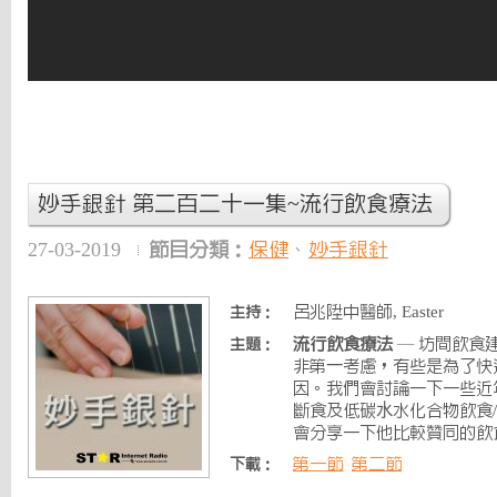
妙手銀針 第二百二十一集~流行飲食療法
27-03-2019
節目分類：
保健
、
妙手銀針
呂兆陞中醫師, Easter
主持：
流行飲食療法
— 坊間飲食
主題：
非第⼀考慮，有些是為了快
因。我們會討論一下一些近
斷食及低碳⽔水化合物飲食
會分享一下他比較贊同的飲
第一節
第二節
下載：