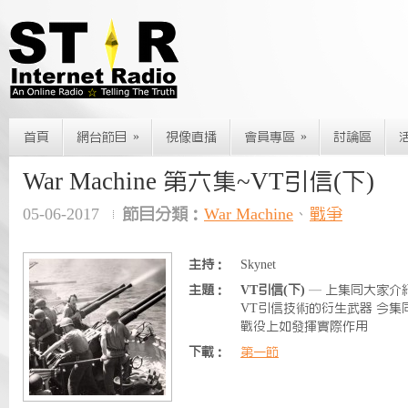
»
»
首頁
網台節目
視像直播
會員專區
討論區
War Machine 第六集~VT引信(下)
05-06-2017
節目分類：
War Machine
、
戰爭
主持：
Skynet
主題：
VT引信(下)
— 上集同大家介紹
VT引信技術的衍生武器 今集
戰役上如發揮實際作用
下載：
第一節