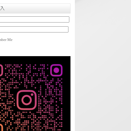
入
ber Me