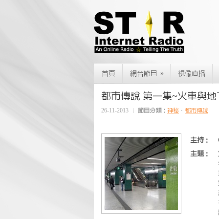
»
首頁
網台節目
視像直播
都市傳說 第一集~火車與
26-11-2013
節目分類：
神秘
、
都市傳說
主持：
主題：