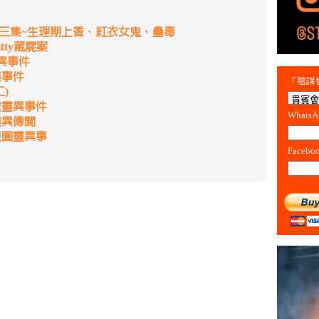
第三集~生理期上香、紅衣女鬼、蠱毒
itty藏屍案
異事件
異事件
「陰謀會
)
院靈異事件
Whats
靈異傳聞
視圈靈異事
Facebo