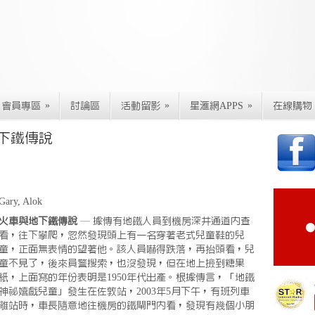
»
»
»
會員專區
討論區
活動留影
星滙網APPS
在線購物
地下鐵傳說
Gary, Alok
火車與地下鐵傳說
— 據傳有地鐵人員到機房深井通道內查
看，往下攀爬，忽然發現頭上有一名穿著老式兒童鞋的兒
童，正面無表情的望著他。該人員嚇得跌落，再抬頭看，兒
童不見了，後來員警搜索，也沒發現，但在地上撿到糖果
紙，上面寫的年份表明是1950年代出產。根據傳言，「地鐵
神祕嬉戲兒童」發生在佐敦站，2003年5月下午，有班列車
離站時，車長隨意地往機房的鐵閘門內看，發現有幾個小朋