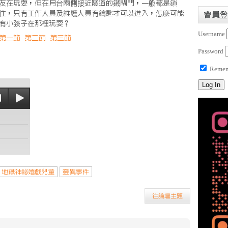
友在玩耍，但在月台兩側接近隧道的鐵閘門，一般都是鎖
住，只有工作人員及維護人員有鑰匙才可以進入，怎麼可能
會員登
有小孩子在那裡玩耍？
Username
第一節
第二節
第三節
Password
Remem
地鐵神祕嬉戲兒童
靈異事件
往論壇主題