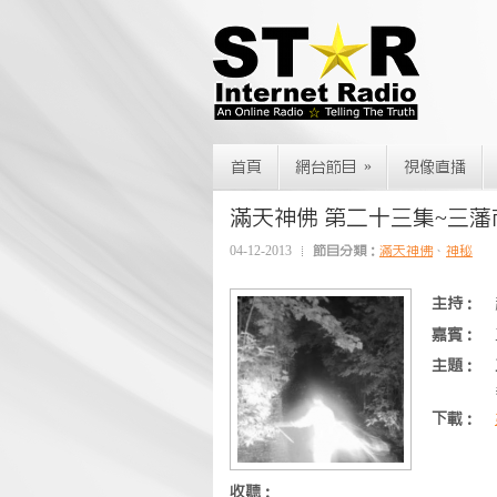
»
首頁
網台節目
視像直播
滿天神佛 第二十三集~三
04-12-2013
節目分類：
滿天神佛
、
神秘
主持：
嘉賓：
主題：
下載：
收聽：