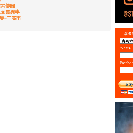
靈異傳聞
視圈靈異事
集~三藩市
「陰謀會
Whats
Facebo