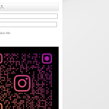
入
ber Me