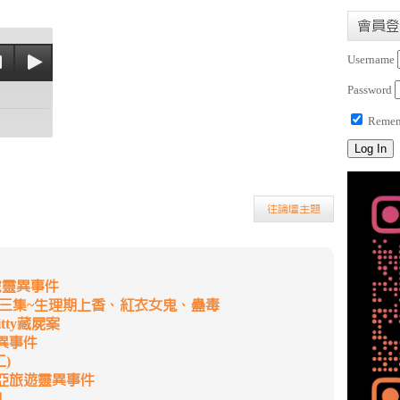
會員登
Username
Password
Remem
往論壇主題
院靈異事件
第三集~生理期上香、紅衣女鬼、蠱毒
itty藏屍案
異事件
)
亞旅遊靈異事件
利