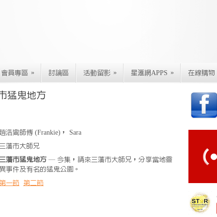
»
»
»
會員專區
討論區
活動留影
星滙網APPS
在線購物
藩市猛鬼地方
趙浩鸞師傅 (Frankie)， Sara
三藩市大師兄
三藩市猛鬼地方
— 今集，請來三藩市大師兄，分享當地靈
異事件及有名的猛鬼公園。
第一節
第二節