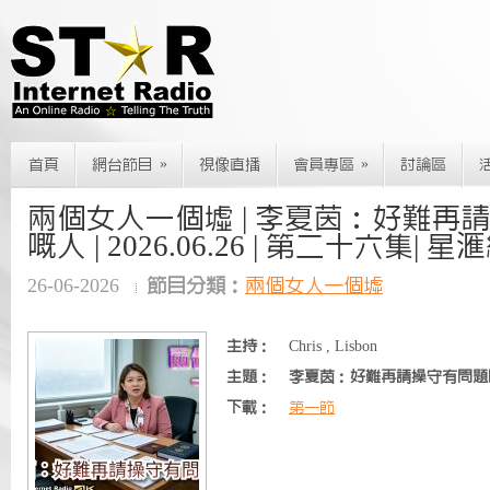
»
»
首頁
網台節目
視像直播
會員專區
討論區
兩個女人一個墟 | 李夏茵：好難再
嘅人 | 2026.06.26 | 第二十六集| 星
26-06-2026
節目分類：
兩個女人一個墟
主持：
Chris , Lisbon
主題：
李夏茵：好難再請操守有問題
下載：
第一節