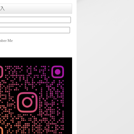
入
ber Me