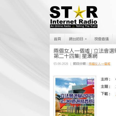
»
首頁
網台節目
視像直播
兩個女人一個墟 | 立法會選舉2025
第二十四集| 星滙網
05-06-2026
節目分類：
兩個女人一個墟
主持：
主題：
下載：