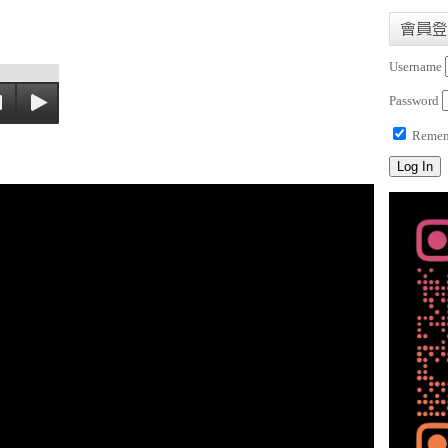
會員登
Username
Password
Remem