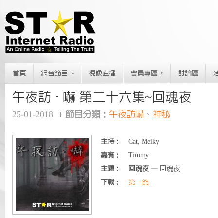
»
»
首頁
網台節目
視像直播
會員專區
討論區
午夜訪 · 嚇 第二十六集~回魂夜
25-01-2018
節目分類：
午夜訪嚇
、
神秘
主持：
Cat, Meiky
嘉賓：
Timmy
主題：
回魂夜
— 回魂夜
下載：
第一節