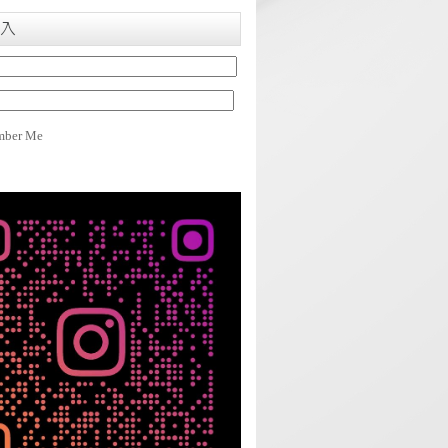
入
ber Me