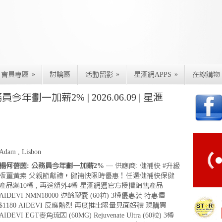
»
»
»
會員專區
討論區
活動留影
星滙網APPS
在線購物
年劃一加薪2% | 2026.06.09 | 星滙
Adam , Lisbon
楊何蓓茵: 公務員今年劃一加薪2%
— 供應商: 健補快 #升級
版薑黃素 父親節獻禮，健補快限時優惠！任選健補快保健
產品滿10樽 , 再送額外4樽 星滙網獲官方授權銷售產品
AIDEVI NMN18000 逆齡膠囊 (60粒) 3樽優惠裝 特惠價
$1180 AIDEVI 反應熱烈 再度推出限量見面好禮 現購買
AIDEVI EGT麥角琉因 (60MG) Rejuvenate Ultra (60粒) 3樽