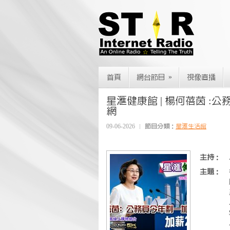
»
首頁
網台節目
視像直播
星滙健康館 | 楊何蓓茵 :公務員今
網
09-06-2026
節目分類：
星滙生活館
主持：
主題：