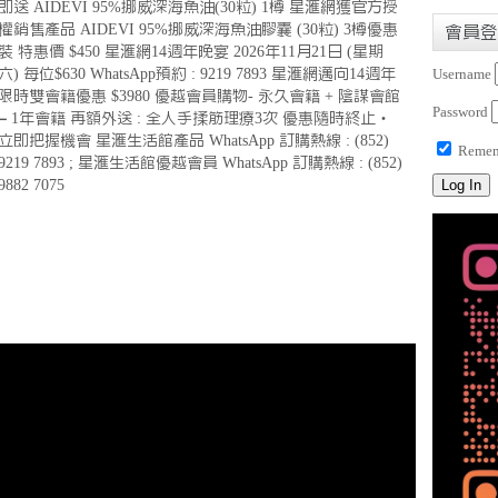
即送 AIDEVI 95%挪威深海魚油(30粒) 1樽 星滙網獲官方授
權銷售產品 AIDEVI 95%挪威深海魚油膠囊 (30粒) 3樽優惠
會員登
裝 特惠價 $450 星滙網14週年晚宴 2026年11月21日 (星期
六) 每位$630 WhatsApp預約 : 9219 7893 星滙網邁向14週年
Username
限時雙會籍優惠 $3980 優越會員購物- 永久會籍 + 陰謀會館
Password
– 1年會籍 再額外送 : 全人手揉筋理療3次 優惠隨時終止・
立即把握機會 星滙生活館產品 WhatsApp 訂購熱線 : (852)
Remem
9219 7893 ; 星滙生活館優越會員 WhatsApp 訂購熱線 : (852)
9882 7075