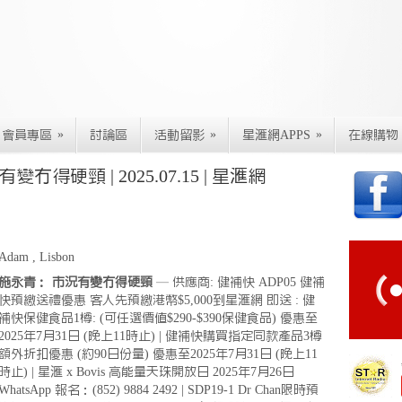
»
»
»
會員專區
討論區
活動留影
星滙網APPS
在線購物
冇得硬頸 | 2025.07.15 | 星滙網
Adam , Lisbon
施永青： 市況有變冇得硬頸
— 供應商: 健補快 ADP05 健補
快預繳送禮優惠 客人先預繳港幣$5,000到星滙網 即送 : 健
補快保健食品1樽: (可任選價值$290-$390保健食品) 優惠至
2025年7月31日 (晚上11時止) | 健補快購買指定同款產品3樽
額外折扣優惠 (約90日份量) 優惠至2025年7月31日 (晚上11
時止) | 星滙 x Bovis 高能量天珠開放日 2025年7月26日
WhatsApp 報名：(852) 9884 2492 | SDP19-1 Dr Chan限時預