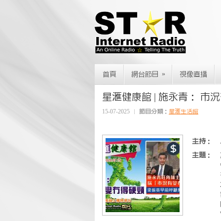
»
首頁
網台節目
視像直播
星滙健康館 | 施永青： 市況有變
15-07-2025
節目分類：
星滙生活館
主持：
主題：