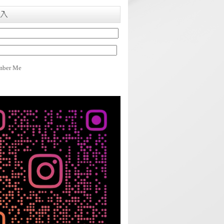
入
ber Me