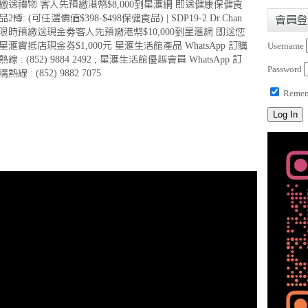
繳送禮物 客人先預繳港幣$8,000到星滙網 即送健康保健食
品2樽: (可任選價值$398-$498保健食品) | SDP19-2 Dr.Chan
會員登
限時預繳送現金劵客人先預繳港幣$10,000到星滙網 即送您
星滙實抵店現金券$1,000元 星滙生活館產品 WhatsApp 訂購
Username
熱線 : (852) 9884 2492 ; 星滙生活館優越會員 WhatsApp 訂
Password
購熱線 : (852) 9882 7075
Remem