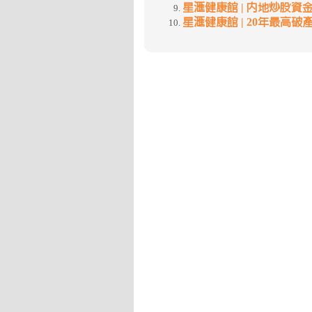
星滙健康館 | 內地炒股資金斷流
星滙健康館 | 20年最高破產清盤