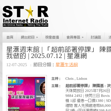
»
»
首頁
網台節目
視像直播
會員專區
討論區
星滙週末館 | 「超前部署停課」 陳國
我做的 | 2025.07.12 | 星滙網
12-07-2025
節目分類：
星滙生活館
Chris , Lisbon
主持：
超前部署停課」 陳國基 : 
主題：
天珠開放日 2025年7月26日 W
9884 2492 | 快閃三日 Bov
機 1部 優惠一口價1380 | SD
禮物 客人先預繳港幣$8,0
品2樽: (可任選價值$398-$49