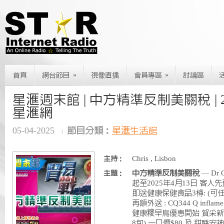
»
»
首頁
網台節目
視像直播
會員專區
討論區
星滙週末館 | 中方精準反制美關稅 | 2025
星滙網
05-04-2025
節目分類：
星滙生活館
Chris , Lisbon
主持：
中方精準反制美關稅
— Dr
主題：
起至2025年4月13日 客人先
即送健康保健食品3樽: (可任選
再額外送 : CQ344 Q inflam
健康糭早鳥優惠開始 賀采新產品
8包) 一口價$80 及 甜睡安神花