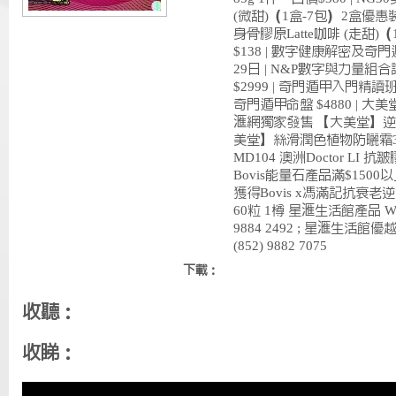
(微甜)（1盒-7包）2盒優惠裝 
身骨膠原Latte咖啡 (走甜
$138 | 數字健康解密及奇
29日 | N&P數字與力量組合
$2999 | 奇門遁甲入門精讀班 
奇門遁甲命盤 $4880 | 
滙網獨家發售 【大美堂】逆時
美堂】絲滑潤色植物防曬霜30m
MD104 澳洲Doctor LI 抗
Bovis能量石產品滿$1500以
獲得Bovis x馮滿記抗衰老逆
60粒 1樽 星滙生活館產品 What
9884 2492 ; 星滙生活館優越
(852) 9882 7075
下載：
收聽：
收睇：