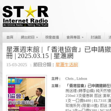
»
»
首頁
網台節目
視像直播
會員專區
討論區
星滙週末館 | 「香港協會」已申請
冊 | 2025.03.15 | 星滙網
15-03-2025
節目分類：
星滙生活館
Chris , Lisbon
主持：
「香港協會」已申請撤銷在
主題：
房送禮 (轉季必備) 純天然
250ml 3支優惠裝 即送 漢
1支 一口價$480 | EL73
玫瑰系列 (限量10套) 即送
85g 1件一口價$380 | NG