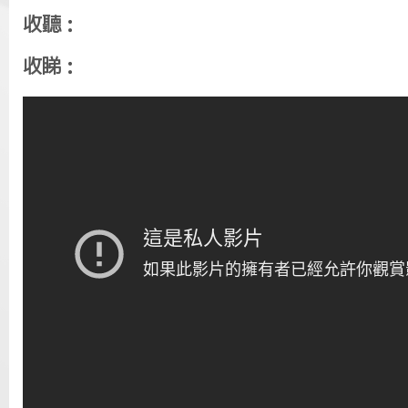
收聽：
收睇：