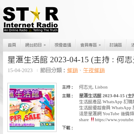
»
»
首頁
網台節目
視像直播
會員專區
討論區
星滙生活館 2023-04-15 (主持 : 何志光,
15-04-2023
節目分類：
催銷
、
午夜催銷
何志光, Lisbon
主持：
星滙生活館 2023-04-15 (主持
主題：
生活館產品 WhatsApp 訂購熱線 
生活館優越會員 WhatsApp 訂購熱
這是星滙網 YouTube 後備頻道，
share
https://www.youtu
下載：