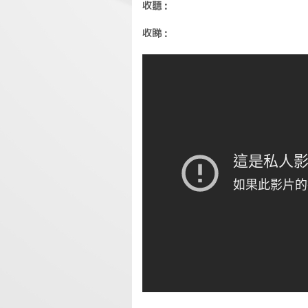
收聽：
收睇：