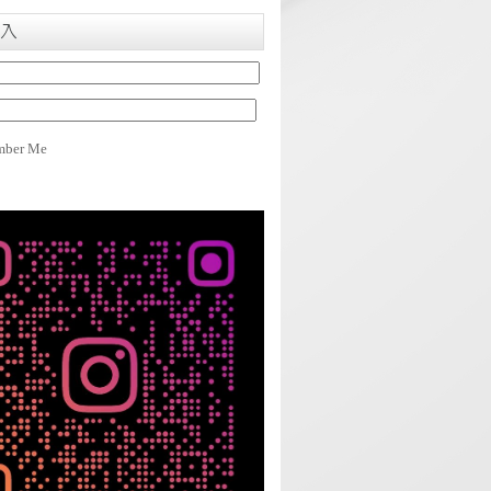
入
ber Me