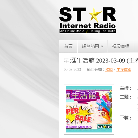
»
首頁
網台節目
視像直播
星滙生活館 2023-03-09 (主持
09-03-2023
節目分類：
催銷
、
午夜催銷
主持：
主題：
下載：