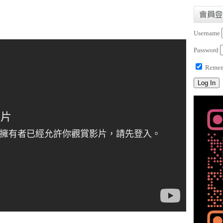
會員登
Username
Password
Remem