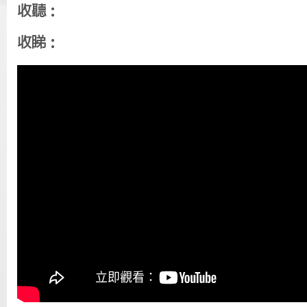
收聽：
收睇：