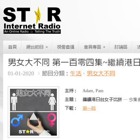
»
»
首頁
網台節目
視像直播
會員專區
討論區
男女大不同 第一百零四集~繼續港
01-01-2020
節目分類：
生活
、
男女大不同
主持：
Adam, Pam
主題：
繼續港日台女子比拼
— 今集
下載：
第一節