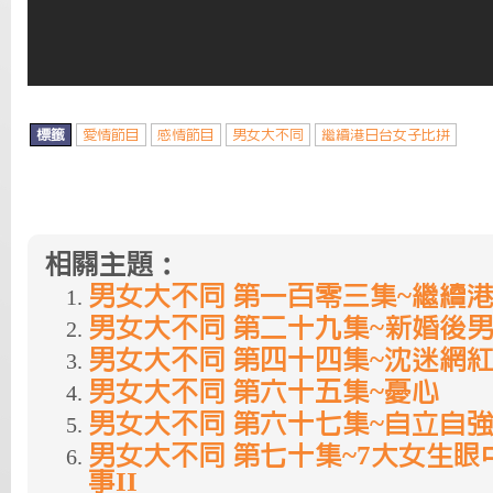
標籤
愛情節目
感情節目
男女大不同
繼續港日台女子比拼
相關主題：
男女大不同 第一百零三集~繼續
男女大不同 第二十九集~新婚後
男女大不同 第四十四集~沈迷網
男女大不同 第六十五集~憂心
男女大不同 第六十七集~自立自
男女大不同 第七十集~7大女生
事II