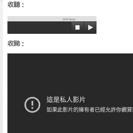
收聽：
00:00
Ready
收睇：