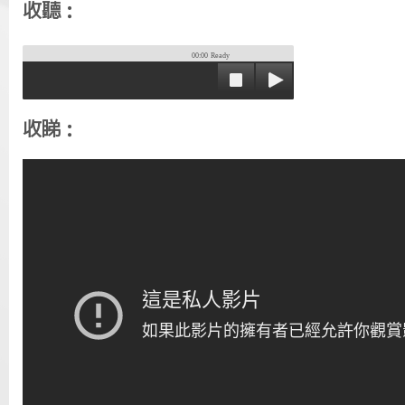
收聽：
00:00
Ready
收睇：