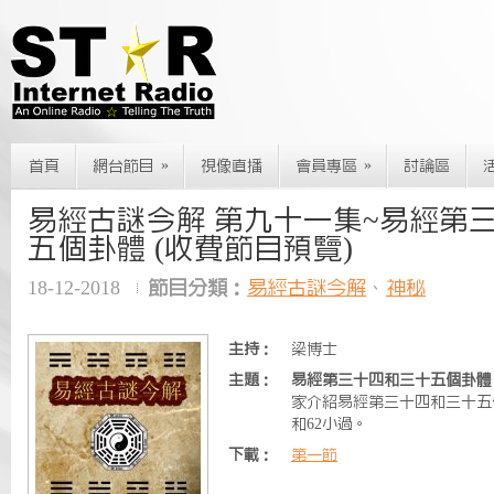
»
»
首頁
網台節目
視像直播
會員專區
討論區
易經古謎今解 第九十一集~易經第
五個卦體 (收費節目預覽)
18-12-2018
節目分類：
易經古謎今解
、
神秘
主持：
梁博士
主題：
易經第三十四和三十五個卦體 
家介紹易經第三十四和三十五
和62小過。
下載：
第一節