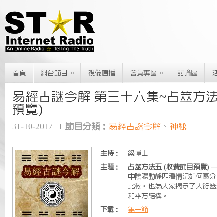
»
»
首頁
網台節目
視像直播
會員專區
討論區
易經古謎今解 第三十六集~占筮方法
預覽)
31-10-2017
節目分類：
易經古謎今解
、
神秘
主持：
梁博士
主題：
占筮方法五 (收費節目預覽)
—
中陰陽動靜四種情況如何區分
比較。也為大家揭示了大衍筮
和平方結構。
下載：
第一節