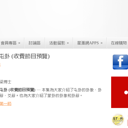
»
»
»
會員專區
討論區
活動留影
星滙網APPS
在線購物
屯卦 (收費節目預覽)
秘
梁博士
屯卦 (收費節目預覽)
— 本集為大家介紹了屯卦的卦象、卦
辭、爻辭，也為大家介紹了蒙卦的卦象和卦辭。
第一節