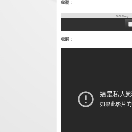
收聽：
00:00
Ready
收睇：