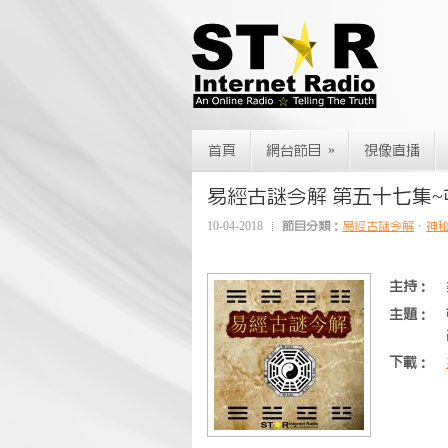
»
首頁
網台節目
視像直播
易經古謎今解 第五十七集~
10-04-2018
節目分類：
易經古謎今解
、
神
主持：
主題：
下載：