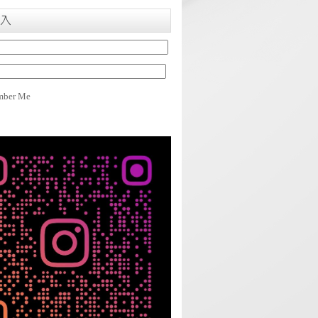
入
ber Me