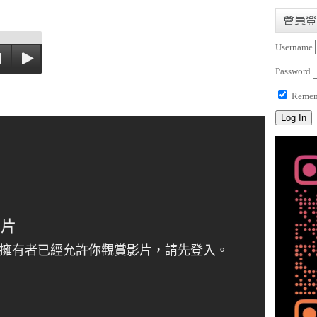
會員登
Username
Password
Remem