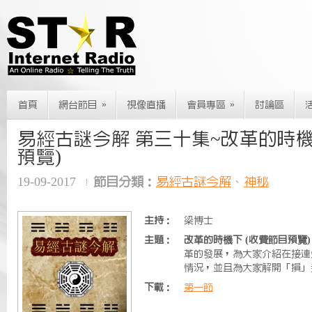
»
»
首頁
網台節目
視像直播
會員專區
討論區
易經古謎今解 第三十集~改革的時機
預覽)
19-09-2017
節目分類：
易經古謎今解
、
神秘
主持：
梁博士
主題：
改革的時機下 (收費節目預覽)
革的發展，為大家介紹在接連
情況，並且為大家解開「損」
下載：
第一節