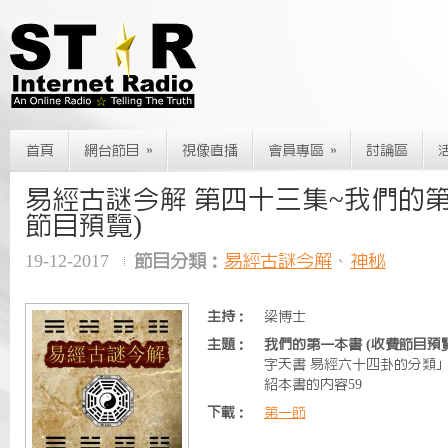
»
»
首頁
網台節目
視像直播
會員專區
討論區
易經古謎今解 第四十三集~我們的第
節目預覽)
19-12-2017
節目分類：
易經古謎今解
、
神秘
主持：
梁博士
主題：
我們的第一本書 (收費節目預覽
字天書 易經六十四卦的分類
紹本書的內容59
下載：
第一節