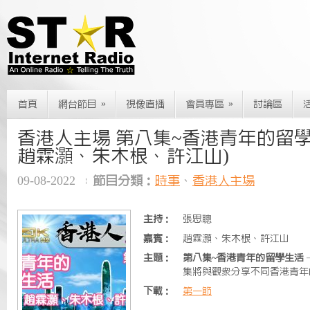
»
»
首頁
網台節目
視像直播
會員專區
討論區
香港人主場 第八集~香港青年的留學生
趙霖灝、朱木根、許江山)
09-08-2022
節目分類：
時事
、
香港人主場
主持：
張思聰
嘉賓：
趙霖灝、朱木根、許江山
主題：
第八集~香港青年的留學生活
集將與觀眾分享不同香港青年
下載：
第一節