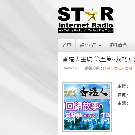
»
首頁
網台節目
視像直播
香港人主場 第五集~我的回歸故
28-06-2022
節目分類：
時事
、
香港人主場
主持：
嘉賓：
主題：