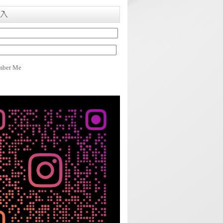
入
ber Me