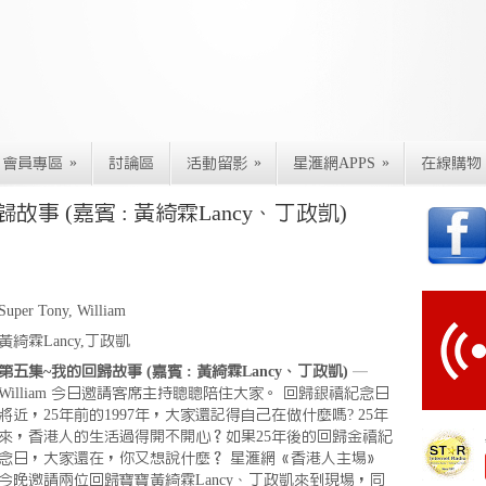
»
»
»
會員專區
討論區
活動留影
星滙網APPS
在線購物
事 (嘉賓 : 黃綺霖Lancy、丁政凱)
Super Tony, William
黃綺霖Lancy,丁政凱
第五集~我的回歸故事 (嘉賓 : 黃綺霖Lancy、丁政凱)
—
William 今日邀請客席主持聰聰陪住大家。 回歸銀禧紀念日
將近，25年前的1997年，大家還記得自己在做什麼嗎? 25年
來，香港人的生活過得開不開心？如果25年後的回歸金禧紀
念日，大家還在，你又想說什麼？ 星滙網《香港人主場》
今晚邀請兩位回歸寶寶黃綺霖Lancy、丁政凱來到現場，同