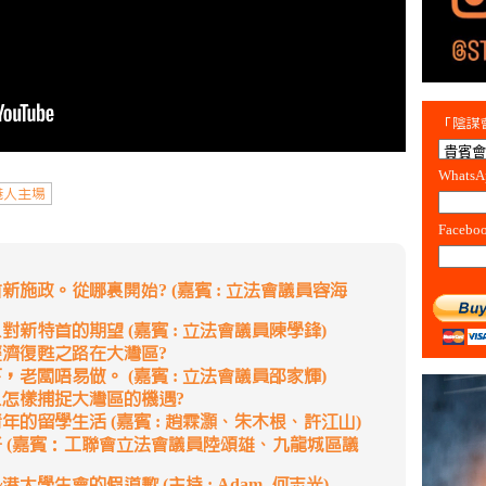
「陰謀會
Whats
港人主場
Facebo
新施政。從哪裏開始? (嘉賓 : 立法會議員容海
對新特首的期望 (嘉賓 : 立法會議員陳學鋒)
經濟復甦之路在大灣區?
，老闆唔易做。 (嘉賓 : 立法會議員邵家輝)
人怎樣捕捉大灣區的機遇?
年的留學生活 (嘉賓 : 趙霖灝、朱木根、許江山)
仔 (嘉賓：工聯會立法會議員陸頌雄、九龍城區議
大學生會的假道歉 (主持 : Adam, 何志光)