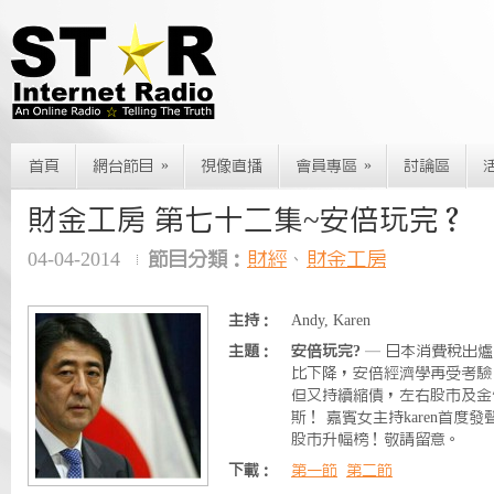
»
»
首頁
網台節目
視像直播
會員專區
討論區
財金工房 第七十二集~安倍玩完？
04-04-2014
節目分類：
財經
、
財金工房
主持：
Andy, Karen
主題：
安倍玩完?
— 日本消費稅出
比下降，安倍經濟學再受考驗
但又持續縮債，左右股市及金
斯！ 嘉賓女主持karen首
股市升幅榜！敬請留意。
下載：
第一節
第二節