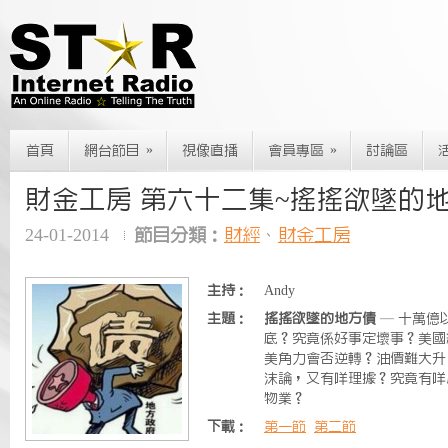
»
»
首頁
網台節目
視像直播
會員專區
討論區
財金工房 第六十二集~搖搖欲墜的
24-01-2014
節目分類：
財經
、
財金工房
主持：
Andy
主題：
搖搖欲墜的地方債
— 十萬億
底？究竟係好事定壞事？美國
美角力會否逆轉？油價難大升
沫論，又有咩理據？究竟有咩
物業？
下載：
第一節
第二節