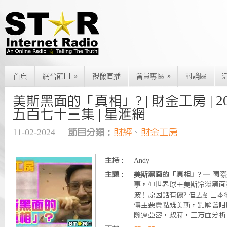
»
»
首頁
網台節目
視像直播
會員專區
討論區
美斯黑面的「真相」? | 財金工房 | 2024.
五百七十三集 | 星滙網
11-02-2024
節目分類：
財經
、
財金工房
主持：
Andy
主題：
美斯黑面的「真相」?
— 國
事，但世界球王美斯冷淡黑面
波！原因話有傷? 但去到日
傳主要賣點既美斯，點解會咁既態
際邁亞密，政府，三方面分析