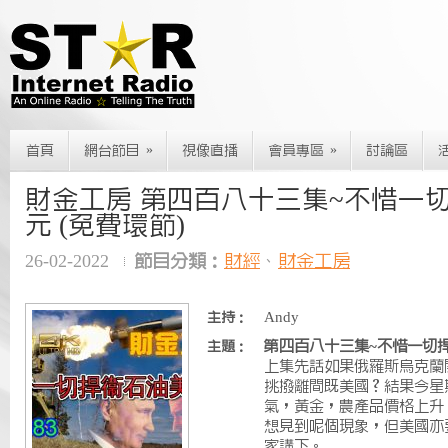
»
»
首頁
網台節目
視像直播
會員專區
討論區
財金工房 第四百八十三集~不惜一
元 (免費環節)
26-02-2022
節目分類：
財經
、
財金工房
Andy
主持：
第四百八十三集~不惜一切捍
主題：
上集先話如果俄羅斯烏克蘭
挑撥離間既美國？結果今星
氣，黃金，農產品價格上升
想見到呢個現象，但美國亦
家講下。