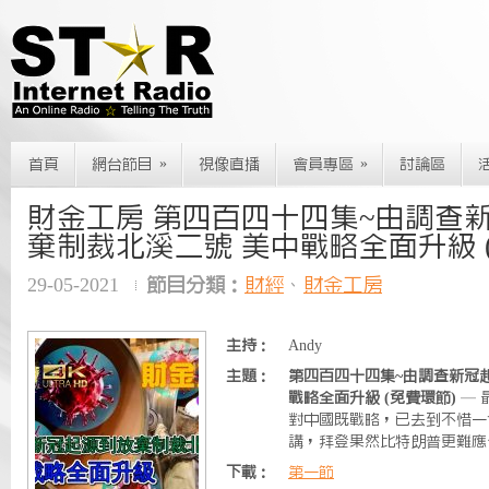
»
»
首頁
網台節目
視像直播
會員專區
討論區
財金工房 第四百四十四集~由調查
棄制裁北溪二號 美中戰略全面升級 
29-05-2021
節目分類：
財經
、
財金工房
主持：
Andy
主題：
第四百四十四集~由調查新冠
戰略全面升級 (免費環節)
— 
對中國既戰略，已去到不惜一
講，拜登果然比特朗普更難應付
下載：
第一節