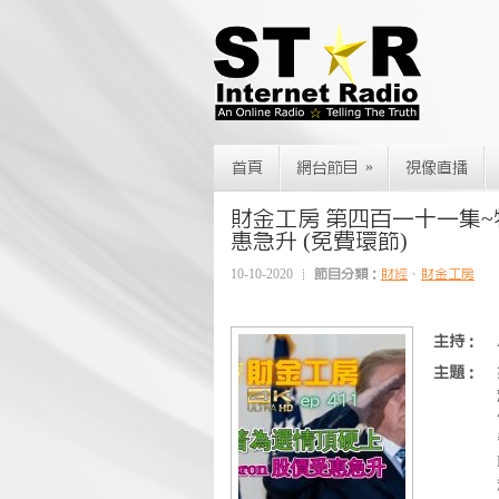
»
首頁
網台節目
視像直播
財金工房 第四百一十一集~特朗
惠急升 (免費環節)
10-10-2020
節目分類：
財經
、
財金工房
主持：
主題：