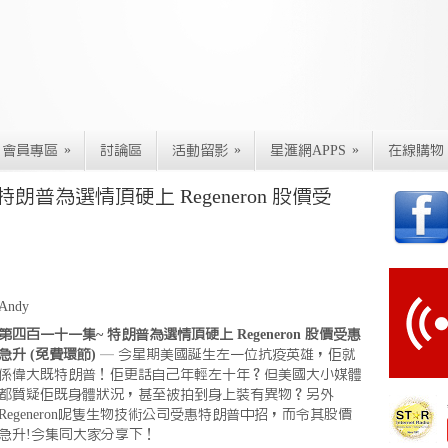
»
»
»
會員專區
討論區
活動留影
星滙網APPS
在線購物
普為選情頂硬上 Regeneron 股價受
Andy
第四百一十一集~ 特朗普為選情頂硬上 Regeneron 股價受惠
急升 (免費環節)
— 今星期美國誕生左一位抗疫英雄，佢就
係偉大既特朗普！佢更話自己年輕左十年？但美國大小媒體
都質疑佢既身體狀況，甚至被拍到身上裝有異物？另外
Regeneron呢隻生物技術公司受惠特朗普中招，而令其股價
急升!今集同大家分享下！