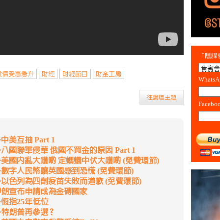
「陰謀會
 股價受惠急升
財經
財經節目
財金工房
Whats
往論壇主題
Facebo
美互抽 Part 1
國聯軍侵華 俄國不買金的原因 Part 1
美國內亂大鑊啲 定螞蟻中伏大鑊啲 (免費環節)
~數字人民幣讓英國感到恐慌 (免費環節)
~以色列為四劑疫苗失敗而道歉 (免費環節)
伊朗宣布申請成為金磚國家
恆指25年低位
~特朗普再參選？