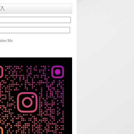
入
ber Me