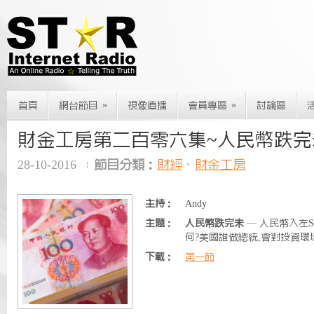
»
»
首頁
網台節目
視像直播
會員專區
討論區
財金工房第二百零六集~人民幣跌完
28-10-2016
節目分類：
財經
、
財金工房
主持：
Andy
主題：
人民幣跌完未
— 人民幣入左S
何?美國誰做總統,會對投資環
下載：
第一節