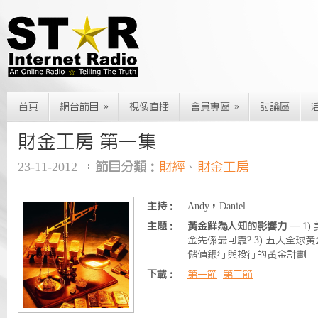
»
»
首頁
網台節目
視像直播
會員專區
討論區
財金工房 第一集
23-11-2012
節目分類：
財經
、
財金工房
主持：
Andy，Daniel
主題：
黃金鮮為人知的影響力
— 1)
金先係最可靠? 3) 五大全球黃
儲備銀行與投行的黃金計劃
下載：
第一節
第二節