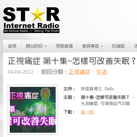
»
»
首頁
網台節目
視像直播
會員專區
討論區
正視痛症 第十集~怎樣可改善失眠
04-04-2022
節目分類：
正視痛症
、
生活
主持：
林信義博士, Della
主題：
第十集~怎樣可改善失眠？
— 
光波睡垫; 可增強血气功能
下載：
第一節