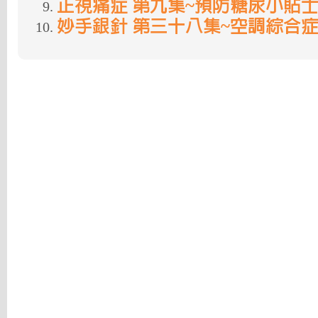
正視痛症 第九集~預防糖尿小貼
妙手銀針 第三十八集~空調綜合