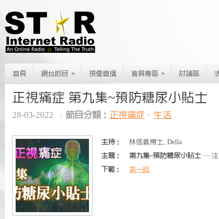
»
»
首頁
網台節目
視像直播
會員專區
討論區
正視痛症 第九集~預防糖尿小貼士
28-03-2022
節目分類：
正視痛症
、
生活
主持：
林信義博士, Della
主題：
第九集~預防糖尿小貼士
— 注
下載：
第一節