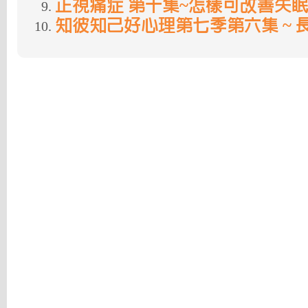
正視痛症 第十集~怎樣可改善失
知彼知己好心理第七季第六集 ~ 