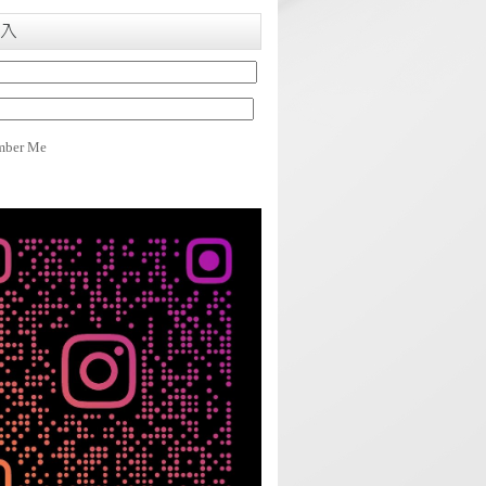
入
ber Me