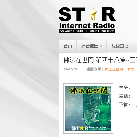
»
首頁
網台節目
視像直播
佛法在世間 第四十八集~
19-02-2019
節目分類：
佛法在世間
、
宗教
主持：
主題：
下載：