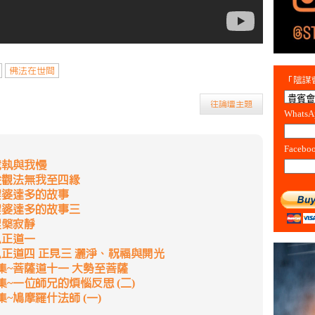
佛法在世間
「陰謀會
往論壇主題
Whats
Facebo
我執與我慢
從觀法無我至四緣
提婆達多的故事
提婆達多的故事三
涅槃寂靜
八正道一
八正道四 正見三 灑淨、祝福與開光
集~菩薩道十一 大勢至菩薩
~一位師兄的煩惱反思 (二)
~鳩摩羅什法師 (一)