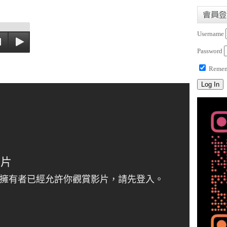
會員登
Username
Password
Remem