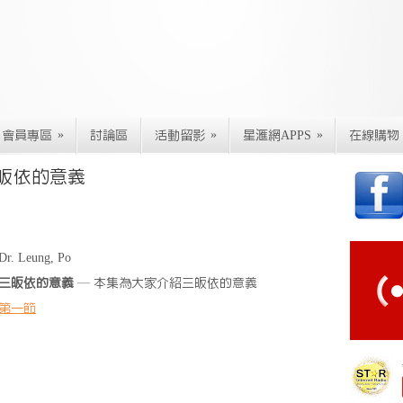
»
»
»
會員專區
討論區
活動留影
星滙網APPS
在線購物
三皈依的意義
Dr. Leung, Po
三皈依的意義
— 本集為大家介紹三皈依的意義
第一節