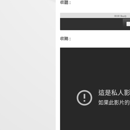
收聽：
00:00
Ready
收睇：