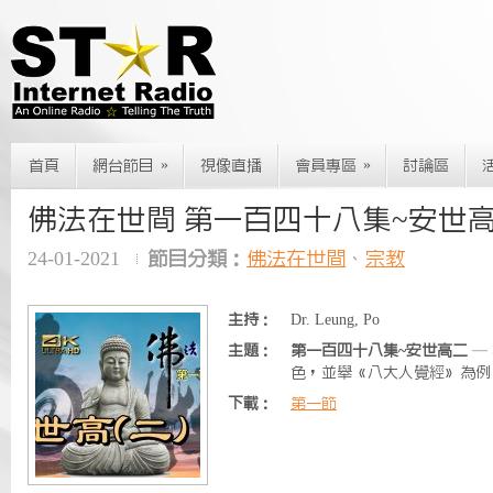
»
»
首頁
網台節目
視像直播
會員專區
討論區
佛法在世間 第一百四十八集~安世高 
24-01-2021
節目分類：
佛法在世間
、
宗教
主持：
Dr. Leung, Po
主題：
第一百四十八集~安世高二
—
色，並舉《八大人覺經》為例
下載：
第一節