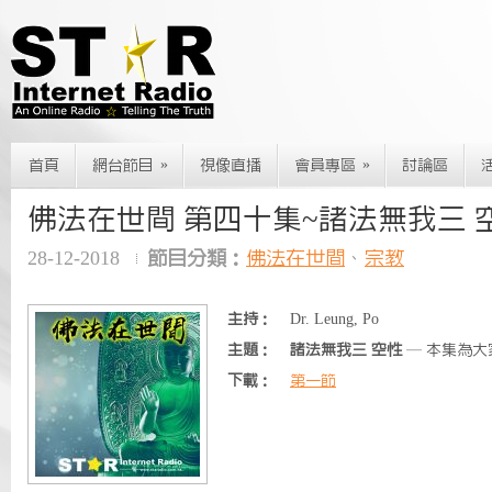
»
»
首頁
網台節目
視像直播
會員專區
討論區
佛法在世間 第四十集~諸法無我三 
28-12-2018
節目分類：
佛法在世間
、
宗教
主持：
Dr. Leung, Po
主題：
諸法無我三 空性
— 本集為大
下載：
第一節