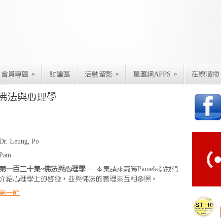
»
»
»
會員專區
討論區
活動留影
星滙網APPS
在線購物
~佛法與心理學
Dr. Leung, Po
Pam
第一百二十集~佛法與心理學
— 本集請來嘉賓Pamela為我們
介紹心理學上的啟發，並與佛法的義理來互相參照。
第一節