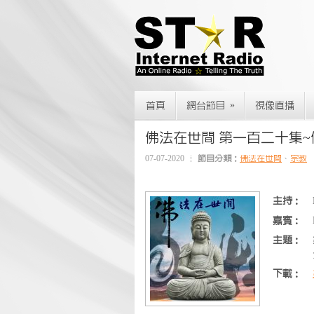
»
首頁
網台節目
視像直播
佛法在世間 第一百二十集
07-07-2020
節目分類：
佛法在世間
、
宗教
主持：
嘉賓：
主題：
下載：