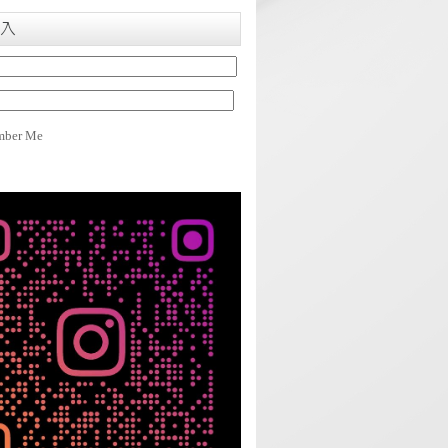
入
ber Me