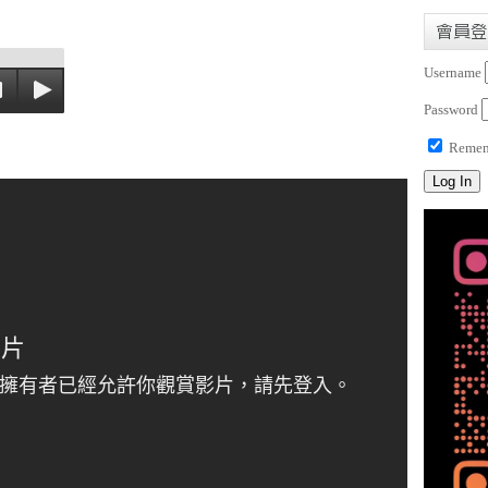
會員登
Username
Password
Remem