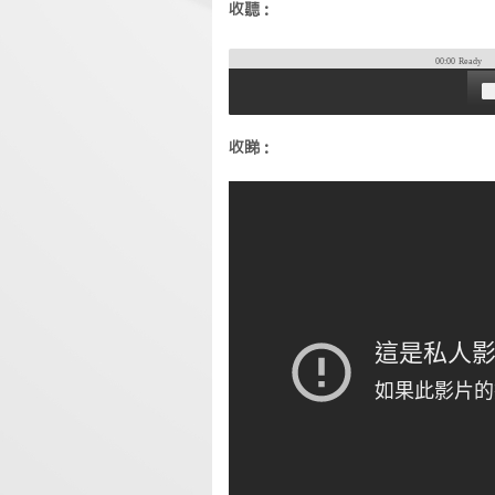
收聽：
00:00
Ready
收睇：