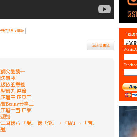
佛法與心理學
「陰謀會
往論壇主題
Whats
Facebo
演師父訪談一
諸法無我
三皈依的意義
四聖諦九 道諦
八正道三 正見二
賓Benny分享二
八正道十五 正業
聚趣談
十二因緣八 「受」 緣「愛」 、「取」、「有」
薩道