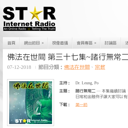
»
»
首頁
網台節目
視像直播
會員專區
討論區
佛法在世間 第三十七集~諸行無常
07-12-2018
節目分類：
佛法在世間
、
宗教
主持：
Dr. Leung, Po
主題：
諸行無常二
— 本集繼續討論
日常和金融例子讓大家可以有
下載：
第一節