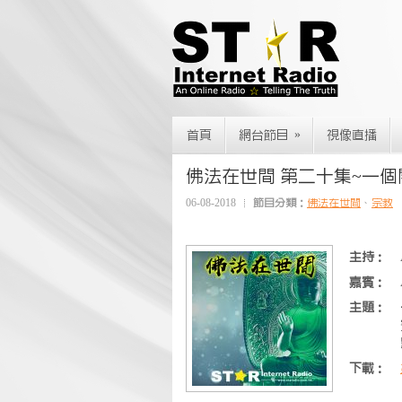
»
首頁
網台節目
視像直播
佛法在世間 第二十集~一
06-08-2018
節目分類：
佛法在世間
、
宗教
主持：
嘉賓：
主題：
下載：