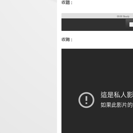
收聽：
00:00
Ready
收睇：