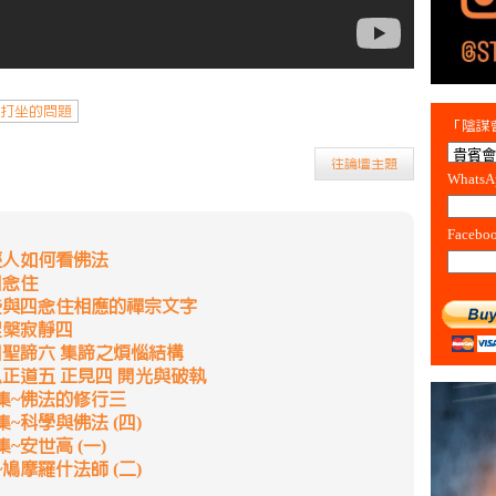
打坐的問題
「陰謀會
往論壇主題
Whats
Facebo
輕人如何看佛法
四念住
些與四念住相應的禪宗文字
涅槃寂靜四
四聖諦六 集諦之煩惱結構
正道五 正見四 開光與破執
集~佛法的修行三
~科學與佛法 (四)
~安世高 (一)
鳩摩羅什法師 (二)