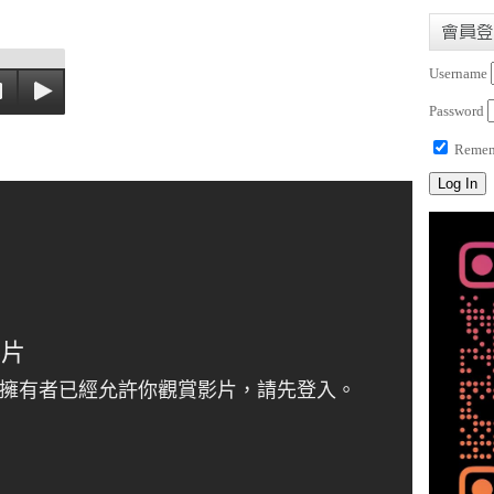
會員登
Username
Password
Remem