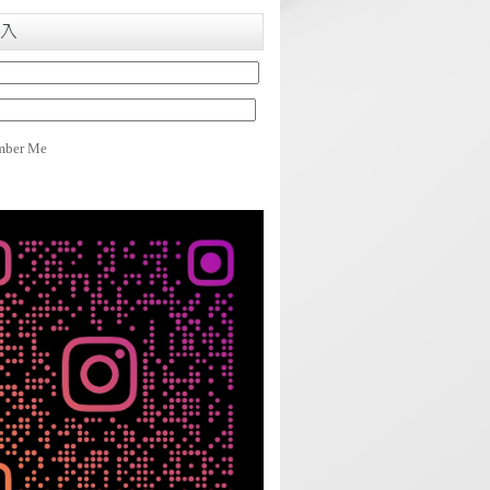
入
ber Me