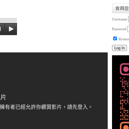
會員登
Username
Password
Remem