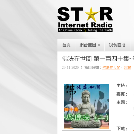
»
首頁
網台節目
視像直播
佛法在世間 第一百四十集~科
29-11-2020
節目分類：
佛法在世間
、
宗教
主持：
嘉賓：
主題：
下載：