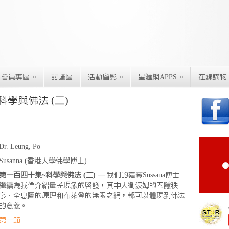
»
»
»
會員專區
討論區
活動留影
星滙網APPS
在線購物
學與佛法 (二)
Dr. Leung, Po
Susanna (香港大學佛學博士)
第一百四十集~科學與佛法 (二)
— 我們的嘉賓Sussana博士
繼續為我們介紹量子現象的啟發，其中大衛波姆的內隱秩
序、全息圖的原理和布萊登的無限之網，都可以體現到佛法
的意義。
第一節