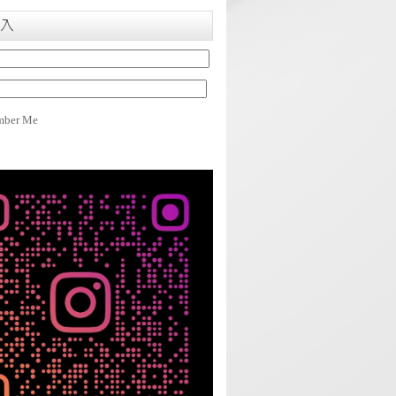
入
ber Me