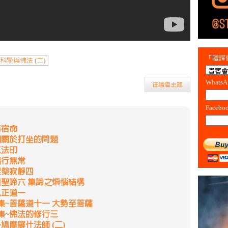
「陰謀會
科學與佛法 (二)
Whats
往論壇主題
Facebo
有宿命
個關於打坐的問題
三法印
諸行無常
涅槃寂靜四
四聖諦六 集諦之煩惱結構
八正道一
集~菩薩道十一 大勢至菩薩
集~佛法的修行三
鳩摩羅什法師 (二)