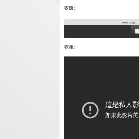
收聽：
00:00
Ready
收睇：