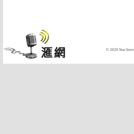
© 2026 Star Inte