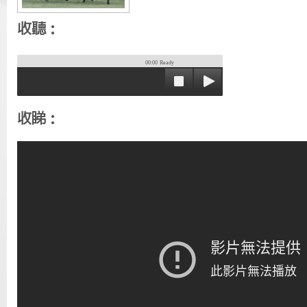
收聽：
00:00
Ready
收睇：