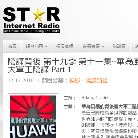
»
»
首頁
網台節目
視像直播
會員專區
討論區
陰謀背後 第十九季 第十一集~華為
大軍工陰謀 Part 1
12-12-2018
節目分類：
神秘
、
陰謀背後
Adam, Castiel
主持：
華為風暴的背後龐大軍工陰謀 P
主題：
幾日已經成為全世界的熱話
世界知道他們的霸權主義，
姐被捕、張教授「被自殺」
火！究竟講背後陰謀係乜嘢
扯上關係？ 亦會唔會影響