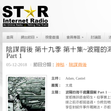
»
»
首頁
網台節目
視像直播
會員專區
討論區
陰謀背後 第十九季 第十集~波羅的
Part 1
05-12-2018
節目分類：
神秘
、
陰謀背後
主持：
Adam, Castiel
嘉賓：
太歲
主題：
波羅的海千歲鷹個案 Part 1
—
家都應該唔會陌生，但事實上
媒之前亦都報道過，今晚我哋
享佢對呢件事件嘅睇法，亦都