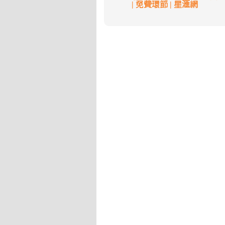
| 免費環節 | 星滙網