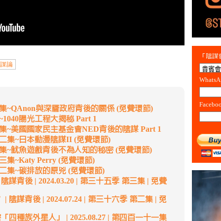
「陰謀會
謀論
Whats
Facebo
集~QAnon與深層政府背後的關係 (免費環節)
040陽光工程大揭秘 Part 1
~美國國家民主基金會NED背後的陰謀 Part 1
集~日本動漫陰謀II (免費環節)
集~魷魚遊戲背後不為人知的秘密 (免費環節)
Katy Perry (免費環節)
二集~碳排放的原兇 (免費環節)
後 | 2024.03.20 | 第三十五季 第三集 | 免費
背後 | 2024.07.24 | 第三十六季 第二集 | 免
四種族外星人」 | 2025.08.27 | 第四百一十一集