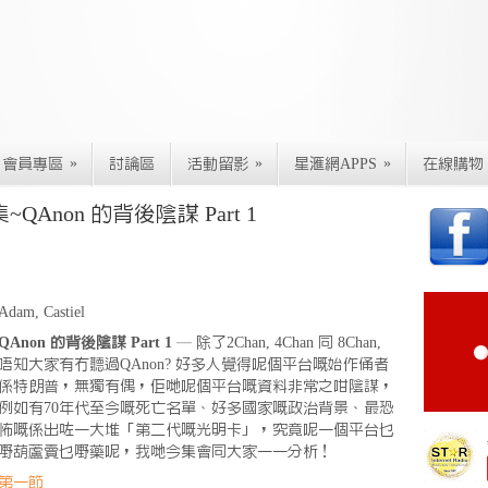
»
»
»
會員專區
討論區
活動留影
星滙網APPS
在線購物
Anon 的背後陰謀 Part 1
Adam, Castiel
QAnon 的背後陰謀 Part 1
— 除了2Chan, 4Chan 同 8Chan,
唔知大家有冇聽過QAnon? 好多人覺得呢個平台嘅始作俑者
係特朗普，無獨有偶，佢哋呢個平台嘅資料非常之咁陰謀，
例如有70年代至今嘅死亡名單、好多國家嘅政治背景、最恐
怖嘅係出咗一大堆「第二代嘅光明卡」，究竟呢一個平台乜
嘢葫蘆賣乜嘢藥呢，我哋今集會同大家一一分析！
第一節