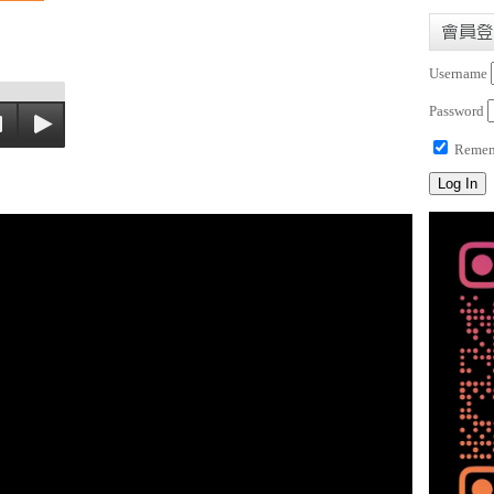
會員登
Username
Password
Remem