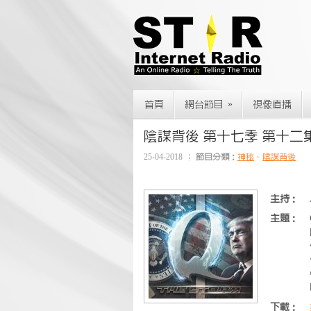
»
首頁
網台節目
視像直播
陰謀背後 第十七季 第十二集~Q
25-04-2018
節目分類：
神秘
、
陰謀背後
主持：
主題：
下載：