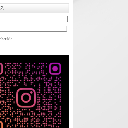
入
ber Me